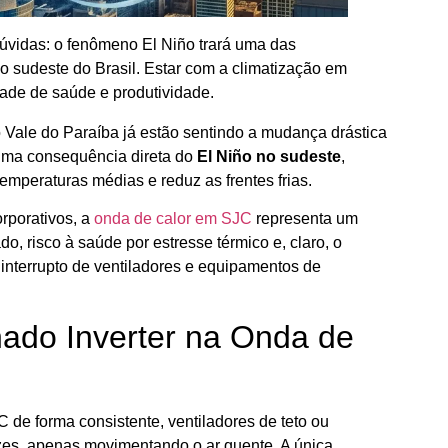
úvidas: o fenômeno El Niño trará uma das
 o sudeste do Brasil. Estar com a climatização em
ade de saúde e produtividade.
Vale do Paraíba já estão sentindo a mudança drástica
uma consequência direta do
El Niño no sudeste
,
emperaturas médias e reduz as frentes frias.
orporativos, a
onda de calor em SJC
representa um
do, risco à saúde por estresse térmico e, claro, o
interrupto de ventiladores e equipamentos de
nado Inverter na Onda de
 de forma consistente, ventiladores de teto ou
azes, apenas movimentando o ar quente. A única