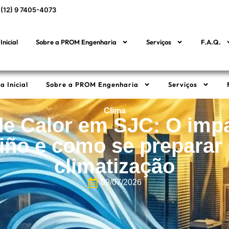
(12) 9 7405-4073
Inicial
Sobre a PROM Engenharia
Serviços
F.A.Q.
a Inicial
Sobre a PROM Engenharia
Serviços
Clima
e Calor em SJC: O imp
Niño e como se preparar
climatização
09/07/2026