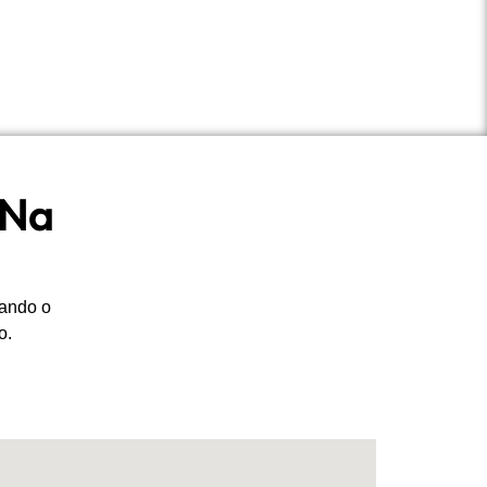
 Na
uando o
o.