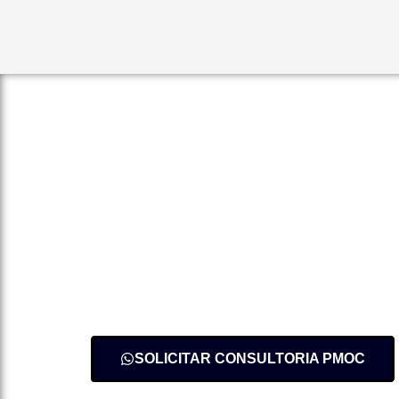
Evite Multas e Garant
da Sua Empresa!
Regularize seu negócio agora com um Plano d
engenheiros especialistas. Proteja a saúde dos 
vigente com rapidez e responsabilidade técnica.
SOLICITAR CONSULTORIA PMOC