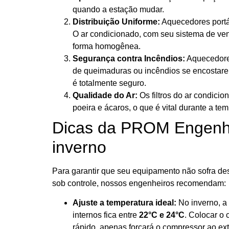
quando a estação mudar.
Distribuição Uniforme:
Aquecedores portá
O ar condicionado, com seu sistema de vent
forma homogênea.
Segurança contra Incêndios:
Aquecedores
de queimaduras ou incêndios se encostarem
é totalmente seguro.
Qualidade do Ar:
Os filtros do ar condici
poeira e ácaros, o que é vital durante a t
Dicas da PROM Engenhar
inverno
Para garantir que seu equipamento não sofra de
sob controle, nossos engenheiros recomendam:
Ajuste a temperatura ideal:
No inverno, a 
internos fica entre
22°C e 24°C
. Colocar o
rápido, apenas forçará o compressor ao ex