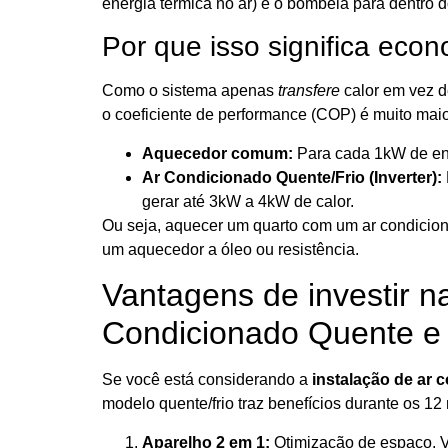
energia térmica no ar) e o bombeia para dentro 
Por que isso significa eco
Como o sistema apenas
transfere
calor em vez 
o coeficiente de performance (COP) é muito maio
Aquecedor comum:
Para cada 1kW de ene
Ar Condicionado Quente/Frio (Inverter):
gerar até 3kW a 4kW de calor.
Ou seja, aquecer um quarto com um ar condici
um aquecedor a óleo ou resistência.
Vantagens de investir na
Condicionado Quente e
Se você está considerando a
instalação de ar
modelo quente/frio traz benefícios durante os 1
Aparelho 2 em 1:
Otimização de espaço. V