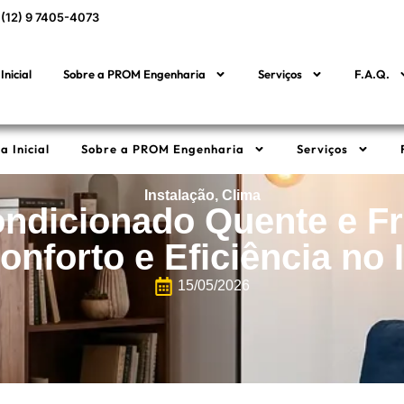
(12) 9 7405-4073
Inicial
Sobre a PROM Engenharia
Serviços
F.A.Q.
a Inicial
Sobre a PROM Engenharia
Serviços
Instalação
,
Clima
ndicionado Quente e F
onforto e Eficiência no 
15/05/2026